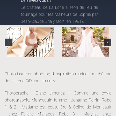
Le château de La Lorie a servi de lieu de
tournage pour les Malheurs de Sophie par
Jean-Claude Brialy (sorti en 1981).
Photo issue du shooting d’inspiration mariage au château
de La Lorie ©Diane Jimenez
Photographe : Diane Jimenez – Comme une envie
photographie, Mannequin femme : Johanne Perrin, Robe
1 & 2 : Madame est couturière & Céline de Monicault
chez Félicité Mariages, Robe 3 : Marylise chez