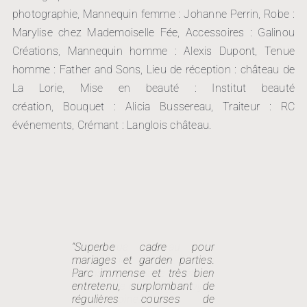
photographie, Mannequin femme : Johanne Perrin, Robe :
Marylise chez Mademoiselle Fée, Accessoires : Galinou
Créations, Mannequin homme : Alexis Dupont, Tenue
homme : Father and Sons, Lieu de réception : château de
La Lorie, Mise en beauté : Institut beauté
création, Bouquet : Alicia Bussereau, Traiteur : RC
événements, Crémant : Langlois château.
“Superbe cadre pour
“Magnifique château ! À
“Magnifique… Idéal pour y
mariages et garden parties.
couper le souffle. Nous
célébrer un mariage pas
Parc immense et très bien
avions un mariage et étions
comme les autre.”
entretenu, surplombant de
heureux de découvrir ce bijou
régulières courses de
de patrimoine.”