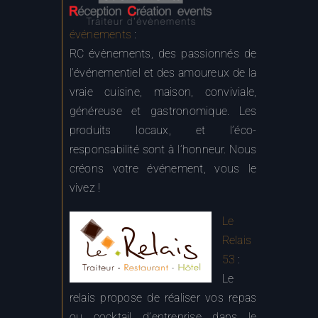
événements
:
RC évènements, des passionnés de
l’événementiel et des amoureux de la
vraie cuisine, maison, conviviale,
généreuse et gastronomique. Les
produits locaux, et l’éco-
responsabilité sont à l’honneur. Nous
créons votre événement, vous le
vivez !
Le
Relais
53
:
Le
relais propose de réaliser vos repas
ou cocktail d’entreprise dans le