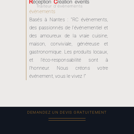
évènements
Basés à Nantes : “RC évènements,
des passionnés de l’événementiel et
des amoureux de la vraie cuisine,
maison, conviviale, généreuse et
gastronomique. Les produits locaux,
et l’éco-responsabilité sont à
l’honneur. Nous créons votre
événement, vous le vivez !”
DEMANDEZ UN DEVIS GRATUITEMENT