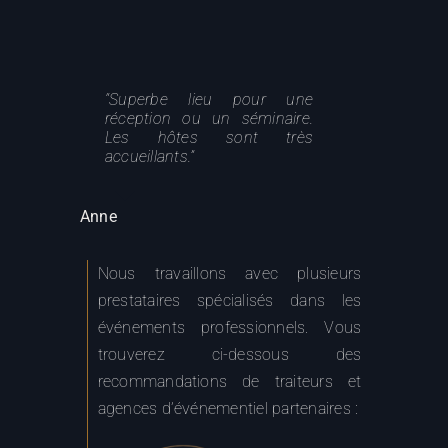
“Superbe lieu pour une
“Site remarquable. Écuries
“Un magnifique lieu pour des
réception ou un séminaire.
accueillantes. Parc très bien
réceptions somptueuses.”
Les hôtes sont très
entretenu.”
accueillants.”
Charlotte
Lionel
Anne
Nous travaillons avec plusieurs
prestataires spécialisés dans les
événements professionnels. Vous
trouverez ci-dessous des
recommandations de traiteurs et
agences d’événementiel partenaires :
Agence