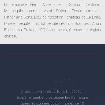
Mademoiselle Fée , Accessoires : Galinou Créations,
Mannequin homme : Alexis Dupont, Tenue homme :
Father and Sons, Lieu de réception : château de La Lorie,
Mise en beauté : Institut beauté création, Bouquet : Alicia
Bussereau, Traiteur : RC événements, Crémant : Langlois
château.
Visites individuelles du 1er juillet 2026 au
troisième week-end de septembre (fermeture
après les journées du patrimoine), de 10
heures à 18 heures. Le château est fermé